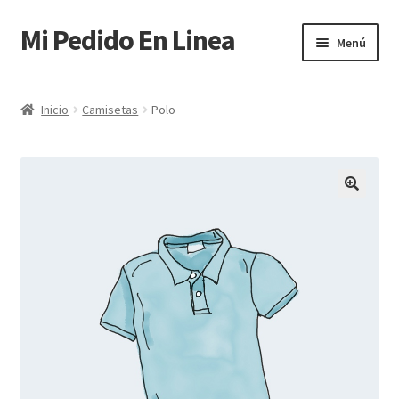
Mi Pedido En Linea
Ir
Ir
Menú
a
al
la
contenido
Inicio
navegación
Inicio
Camisetas
Polo
Contacta
🔍